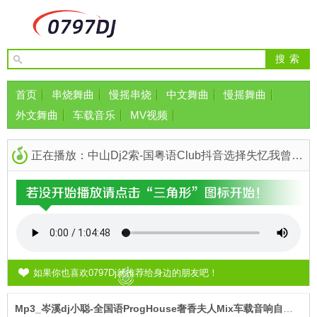
首页
串烧舞曲
慢摇串烧
中文舞曲
慢摇舞曲
外文舞曲
车载音乐
MV视频
正在播放：中山Dj2索-国粤语Club抖音选择失忆我曾爱你伤感Ru串烧
如果你也喜欢0797Dj就推荐给身边的朋友吧！
Mp3_岑溪dj小聪-全国语ProgHouse奢香夫人Mix车载音响自用串烧