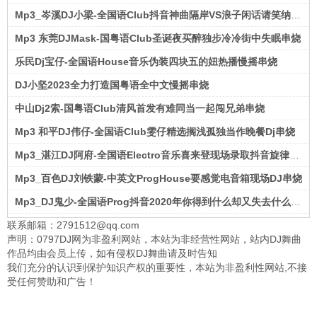
Mp3_岑溪DJ小梁-全国语Club抖音神曲隔岸VS浪子闲话请笑纳串烧
Mp3 东莞DJMask-国粤语Club圣诞夜买醉独步冷冷街中失眠串烧
乐民Dj宝仔-全国语House音乐伪装四块五的妞热播慢摇串烧
DJ小坚2023全力打造国粤语全中文慢摇串烧
中山Dj2索-国粤语Club清风首发有难同当一起闯兄弟串烧
Mp3 和平DJ伟仔-全国语Club雯仔精选搁浅孤独当作晚餐Dj串烧
Mp3_湛江DJ阿府-全国语Electro音乐喜来登现场录取抖音旋律串烧
Mp3_百色DJ刘铁蒙-中英文ProgHouse要感觉电音箱现场DJ串烧
Mp3_DJ鬼少-全国语Prog抖音2020年你得到什么却又失去什么串烧
联系邮箱：2791512@qq.com
声明：0797DJ网为非盈利网站，本站为非经营性网站，站内DJ舞曲
作品均由会员上传，如有侵权DJ舞曲请及时告知
我们充分的认识到保护知识产权的重要性，本站为非盈利性网站,不接
受任何赞助和广告！