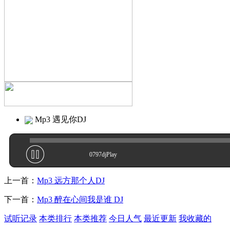
Mp3 遇见你DJ
0797djPlay
上一首：
Mp3 远方那个人DJ
下一首：
Mp3 醉在心间我是谁 DJ
试听记录
本类排行
本类推荐
今日人气
最近更新
我收藏的