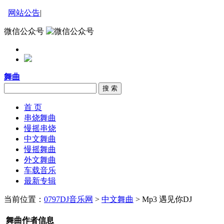
网站公告
|
微信公众号
舞曲
搜 索
首 页
串烧舞曲
慢摇串烧
中文舞曲
慢摇舞曲
外文舞曲
车载音乐
最新专辑
当前位置：
0797DJ音乐网
>
中文舞曲
> Mp3 遇见你DJ
舞曲作者信息