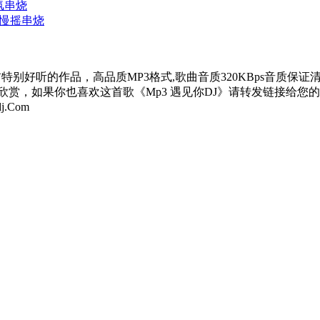
气氛串烧
爽慢摇串烧
:43，这是一首特别好听的作品，高品质MP3格式,歌曲音质320KB
欣赏，如果你也喜欢这首歌《Mp3 遇见你DJ》请转发链接给您的
.Com