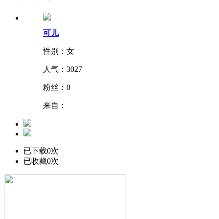
可儿
性别：女
人气：
3027
粉丝：
0
来自：
已下载0次
已收藏0次