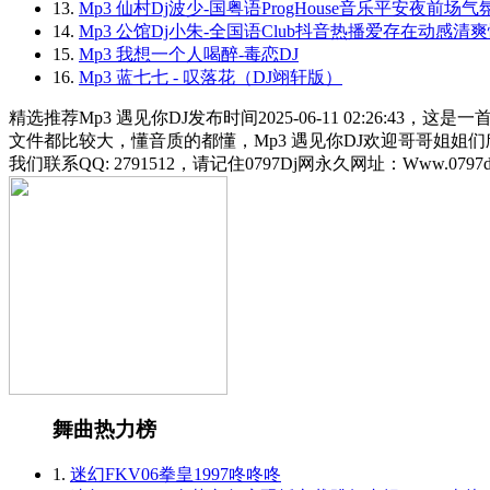
13.
Mp3 仙村Dj波少-国粤语ProgHouse音乐平安夜前场
14.
Mp3 公馆Dj小朱-全国语Club抖音热播爱存在动感清
15.
Mp3 我想一个人喝醉-毒恋DJ
16.
Mp3 蓝七七 - 叹落花（DJ翊轩版）
精选推荐Mp3 遇见你DJ发布时间2025-06-11 02:26
文件都比较大，懂音质的都懂，Mp3 遇见你DJ欢迎哥哥姐姐们
我们联系QQ: 2791512，请记住0797Dj网永久网址：Www.0797dj
舞曲热力榜
1.
迷幻FKV06拳皇1997咚咚咚