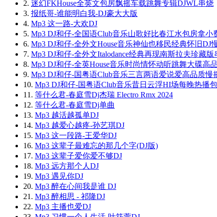
2.
迷幻FKHouse全英文包房飘摇车载跳舞专辑DJWL串烧
3.
报纸哥-谁能明白我-DJ豪大大版
4.
Mp3 这一路-大欢DJ
5.
Mp3 DJ和仔-全国语Club音乐山歌好比春江水包房拿
6.
Mp3 DJ和仔-全外文House音乐神仙也移民经典怀旧D
7.
Mp3 DJ和仔-全外文Italodance经典再现南斯拉夫珍藏
8.
Mp3 DJ和仔-全英House音乐时尚情怀动听跳舞大碟高
9.
Mp3 DJ和仔-国粤语Club音乐三言两语爱说爱高品质
10.
Mp3 DJ和仔-国粤语Club音乐昔日云浮HI场每晚热播
11.
等什么君-春庭雪Dj杰瑞 Electro Rmx 2024
12.
等什么君-春庭雪Dj单曲
13.
Mp3 越活越孤单DJ
14.
Mp3 越爱心越疼-孙艺琪DJ
15.
Mp3 这一段路-王爱华DJ
16.
Mp3 这辈子最难忘的那几个字(DJ版)
17.
Mp3 这辈子爱你爱不够DJ
18.
Mp3 远方那个人DJ
19.
Mp3 遇见你DJ
20.
Mp3 醉在心间我是谁 DJ
21.
Mp3 醉相思 - 祁隆DJ
22.
Mp3 主播也爱DJ
23.
Mp3 习惯一个人生活-叶筱萱DJ