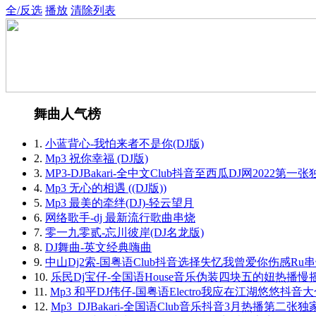
全/反选
播放
清除列表
舞曲人气榜
1.
小蓝背心-我怕来者不是你(DJ版)
2.
Mp3 祝你幸福 (DJ版)
3.
MP3-DJBakari-全中文Club抖音至西瓜DJ网2022
4.
Mp3 无心的相遇 ((DJ版))
5.
Mp3 最美的牵绊(DJ)-轻云望月
6.
网络歌手-dj 最新流行歌曲串烧
7.
零一九零贰-忘川彼岸(DJ名龙版)
8.
DJ舞曲-英文经典嗨曲
9.
中山Dj2索-国粤语Club抖音选择失忆我曾爱你伤感Ru
10.
乐民Dj宝仔-全国语House音乐伪装四块五的妞热播慢
11.
Mp3 和平DJ伟仔-国粤语Electro我应在江湖悠悠抖音
12.
Mp3_DJBakari-全国语Club音乐抖音3月热播第二张