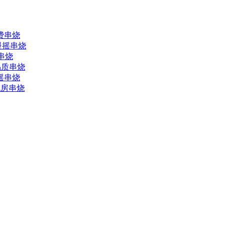
小费串烧
J慢摇串烧
版串烧
品质串烧
慢摇串烧
包房串烧