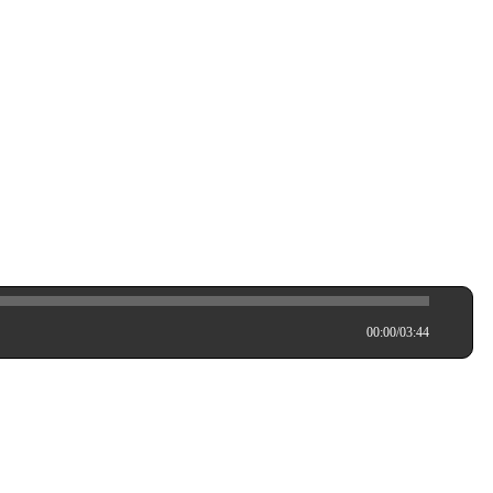
00:00
/
03:44