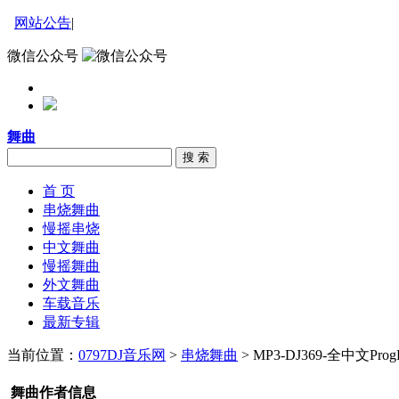
网站公告
|
微信公众号
舞曲
搜 索
首 页
串烧舞曲
慢摇串烧
中文舞曲
慢摇舞曲
外文舞曲
车载音乐
最新专辑
当前位置：
0797DJ音乐网
>
串烧舞曲
> MP3-DJ369-全中文
舞曲作者信息