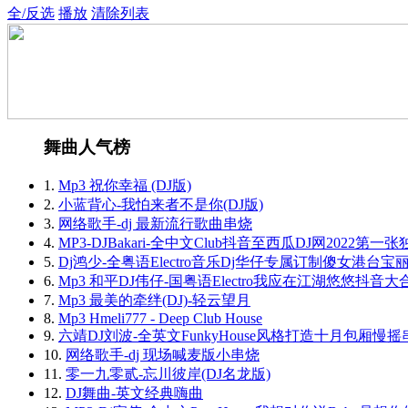
全/反选
播放
清除列表
舞曲人气榜
1.
Mp3 祝你幸福 (DJ版)
2.
小蓝背心-我怕来者不是你(DJ版)
3.
网络歌手-dj 最新流行歌曲串烧
4.
MP3-DJBakari-全中文Club抖音至西瓜DJ网2022
5.
Dj鸿少-全粤语Electro音乐Dj华仔专属订制傻女港台宝
6.
Mp3 和平DJ伟仔-国粤语Electro我应在江湖悠悠抖音
7.
Mp3 最美的牵绊(DJ)-轻云望月
8.
Mp3 Hmeli777 - Deep Club House
9.
六靖DJ刘波-全英文FunkyHouse风格打造十月包厢慢摇
10.
网络歌手-dj 现场喊麦版小串烧
11.
零一九零贰-忘川彼岸(DJ名龙版)
12.
DJ舞曲-英文经典嗨曲