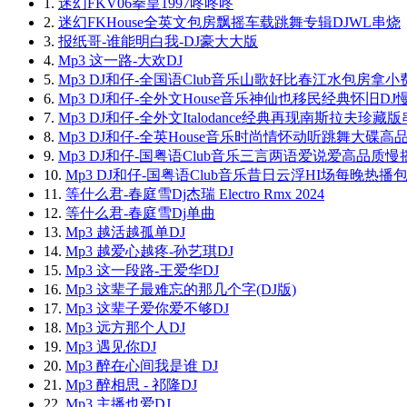
1.
迷幻FKV06拳皇1997咚咚咚
2.
迷幻FKHouse全英文包房飘摇车载跳舞专辑DJWL串烧
3.
报纸哥-谁能明白我-DJ豪大大版
4.
Mp3 这一路-大欢DJ
5.
Mp3 DJ和仔-全国语Club音乐山歌好比春江水包房拿
6.
Mp3 DJ和仔-全外文House音乐神仙也移民经典怀旧D
7.
Mp3 DJ和仔-全外文Italodance经典再现南斯拉夫珍藏
8.
Mp3 DJ和仔-全英House音乐时尚情怀动听跳舞大碟高
9.
Mp3 DJ和仔-国粤语Club音乐三言两语爱说爱高品质
10.
Mp3 DJ和仔-国粤语Club音乐昔日云浮HI场每晚热播
11.
等什么君-春庭雪Dj杰瑞 Electro Rmx 2024
12.
等什么君-春庭雪Dj单曲
13.
Mp3 越活越孤单DJ
14.
Mp3 越爱心越疼-孙艺琪DJ
15.
Mp3 这一段路-王爱华DJ
16.
Mp3 这辈子最难忘的那几个字(DJ版)
17.
Mp3 这辈子爱你爱不够DJ
18.
Mp3 远方那个人DJ
19.
Mp3 遇见你DJ
20.
Mp3 醉在心间我是谁 DJ
21.
Mp3 醉相思 - 祁隆DJ
22.
Mp3 主播也爱DJ