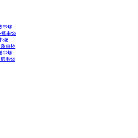
小费串烧
J慢摇串烧
版串烧
品质串烧
慢摇串烧
包房串烧