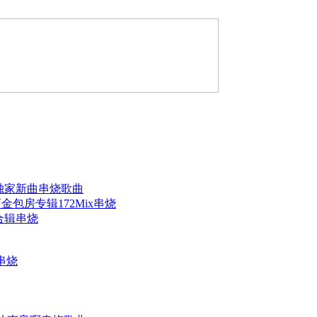
第一张独家新曲串烧歌曲
丽金包房专辑172Mix串烧
大合辑串烧
串烧