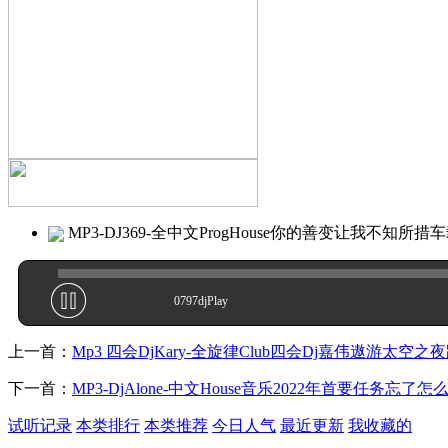
MP3-DJ369-全中文ProgHouse你的善变让我不知所
0797djPlay
上一首：
Mp3 四会DjKary-全旋律Club四会Dj嘉伟遨游太空
下一首：
MP3-DjAlone-中文House音乐2022年首要任务忘了
试听记录
本类排行
本类推荐
今日人气
最近更新
我收藏的