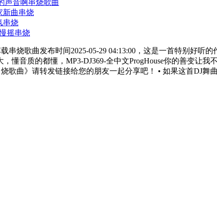
是想你的声音啊串烧歌曲
独家新曲串烧
气氛串烧
爽慢摇串烧
措车载串烧歌曲发布时间2025-05-29 04:13:00，这是一首特别
音质的都懂，MP3-DJ369-全中文ProgHouse你的善
措车载串烧歌曲》请转发链接给您的朋友一起分享吧！ • 如果这首DJ舞