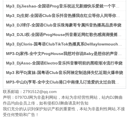
Mp3_DjJieshao-全国语Prog音乐祝运兄新婚快乐爱就一个字串烧
Mp3_Dj生财-全国语CIub音乐抖音热播我在红尘等你人间等你串烧
Mp3_DJ球仔-全国语Club音乐珠海豪哥专属抖音热播高品质串烧
Mp3_DJLI权-全国语ProgHouse抖音最近网红歌伤感滴滴慢摇串烧
Mp3_DjCloris-国粤语ClubTikTok热播真系Delllaylowmouchowhi串烧
MP3-Dj家伟-全中文ProgHouse我想对你说Baby是想你的声音啊串烧歌曲
Mp3_DjAssc-全国语Electro音乐抖音黎明前的黑暗渐冷流行串烧
Mp3 和平Dj富妹-国粤语Club音乐阿禄定制选择失忆近期火爆串烧
MP3-中山Dj亨哥-全中文Club港口中南倩儿订造爱的太过自我串烧歌曲
联系邮箱：2791512@qq.com
声明：0797DJ网为非盈利网站，本站为非经营性网站，站内DJ舞曲
作品均由会员上传，如有侵权DJ舞曲请及时告知
我们充分的认识到保护知识产权的重要性，本站为非盈利性网站,不接
受任何赞助和广告！