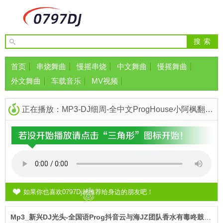
首页
串烧舞曲
慢摇串烧
中文舞曲
慢摇舞曲
外文舞曲
车载音乐
MV视频
正在播放：MP3-DJ细周-全中文ProgHouse小阿枫翻唱元旦之作专辑慢摇串烧歌曲
如果你也喜欢0797Dj就推荐给身边的朋友吧！
Mp3_新兴DJ光头-全国语Prog抖音云与海JZ团队香水有毒咚鼓串烧